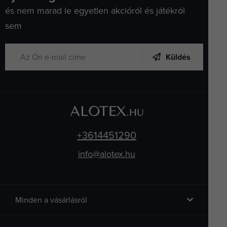
és nem marad le egyetlen akcióról és játékról
sem
Küldés
+3614451290
info@alotex.hu
Minden a vásárlásról