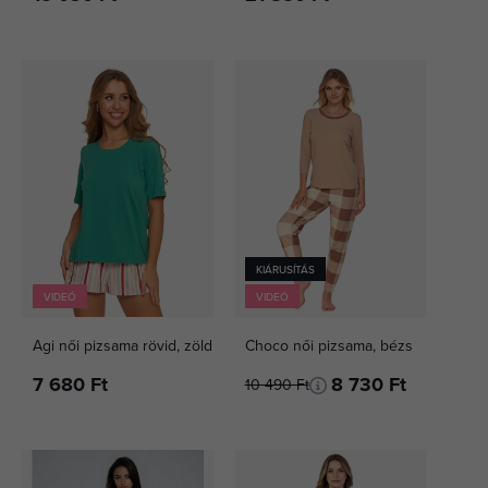
KIÁRUSÍTÁS
VIDEÓ
VIDEÓ
Agi női pizsama rövid, zöld
Choco női pizsama, bézs
7 680 Ft
8 730 Ft
10 490 Ft