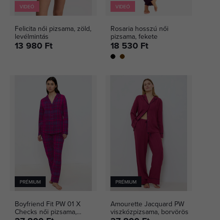
VIDEÓ
VIDEÓ
Felicita női pizsama, zöld,
Rosaria hosszú női
levélmintás
pizsama, fekete
13 980 Ft
18 530 Ft
PRÉMIUM
PRÉMIUM
Boyfriend Fit PW 01 X
Amourette Jacquard PW
Checks női pizsama,
viszkózpizsama, borvörös
rózsaszín, kockás