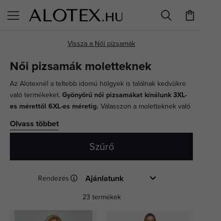
KERESÉS
Női pizsamák moletteknek
Az Alotexnél a teltebb idomú hölgyek is találnak kedvükre
való termékeket.
Gyönyörű női pizsamákat kínálunk 3XL-
es mérettől 6XL-es méretig.
Válasszon a moletteknek való
pizsamák széles választékából, és élvezze a minőségi
Olvass többet
alvást. Különböző minták, hosszúságok és anyagok közül is
választhat. Nagyon népszerű pizsamák közé tartoznak
Szűrő
a
nagy méretű luxuspizsamák
ajándékcsomagolásban.
Aludjon jól kényelmes pizsamában, amely tökéletesen
illeszkedik az alakjához.
Rendezés
23 termékek