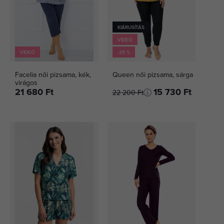
KIÁRUSÍTÁS
VIDEÓ
VIDEÓ
-29 %
Facelia női pizsama, kék,
Queen női pizsama, sárga
virágos
21 680 Ft
15 730 Ft
22 200 Ft