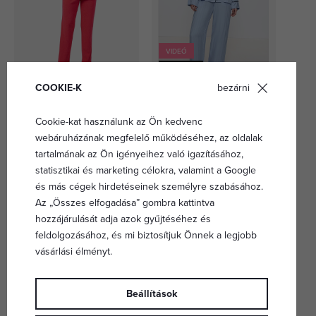
VIDEÓ
PRÉMIUM
COOKIE-K
bezárni
Emily női frottírpizsama,
Amourette Jacquard PW
málnapiros
viszkózpizsama, kék
Cookie-kat használunk az Ön kedvenc
22 730 Ft
27 800 Ft
webáruházának megfelelő működéséhez, az oldalak
tartalmának az Ön igényeihez való igazításához,
statisztikai és marketing célokra, valamint a Google
és más cégek hirdetéseinek személyre szabásához.
Az „Összes elfogadása” gombra kattintva
hozzájárulását adja azok gyűjtéséhez és
feldolgozásához, és mi biztosítjuk Önnek a legjobb
vásárlási élményt.
Beállítások
VIDEÓ