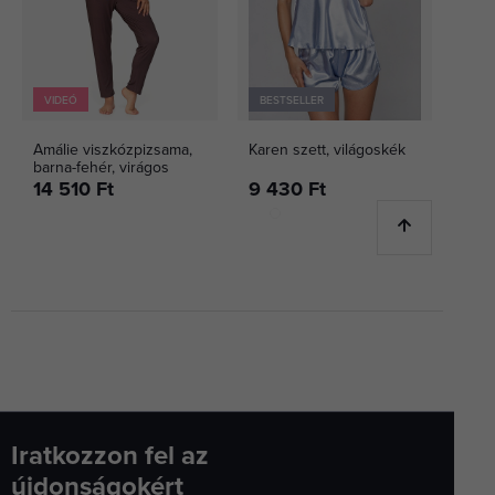
VIDEÓ
BESTSELLER
Amálie viszkózpizsama,
Karen szett, világoskék
barna-fehér, virágos
14 510 Ft
9 430 Ft
Iratkozzon fel az
újdonságokért