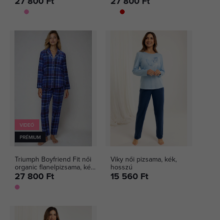
27 800 Ft
27 800 Ft
VIDEÓ
PRÉMIUM
Triumph Boyfriend Fit női
Viky női pizsama, kék,
organic flanelpizsama, kék,
hosszú
kockás
27 800 Ft
15 560 Ft