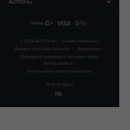
ALOTEX.hu
© 2026 ALOTEX.hu
Cookies-beállítások
Általános szerződési feltételek
Adatvédelem
Beleegyező nyilatkozat a személyes adatok
feldolgozásához
Nem megfelelő tartalom bejelentése
Shop by
wpj.cz
HU