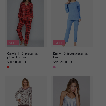
VIDEÓ
VIDEÓ
Carola II női pizsama,
Emily női frottírpizsama,
piros, kockás
kék
20 980 Ft
22 730 Ft